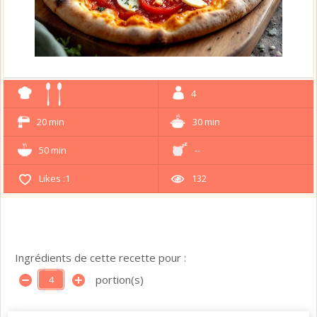
4
20 min
30 min
50 min
--
Likes :
1
132
Ingrédients de cette recette pour :
portion(s)