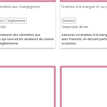
nnelloni aux champignons
ées
Végétarienne
Desserts
1h20
Temps total :40 min
réparer des cannelloni aux
Savourez un tiramisu à la mang
qui raviront les amateurs de cuisine
avec Pavesini, un dessert parfa
végétarienne.
occasions.