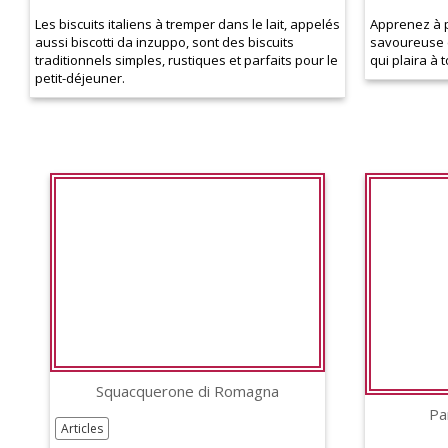
Les biscuits italiens à tremper dans le lait, appelés
Apprenez à 
aussi biscotti da inzuppo, sont des biscuits
savoureuse et
traditionnels simples, rustiques et parfaits pour le
qui plaira à 
petit-déjeuner.
Squacquerone di Romagna
Pa
Articles