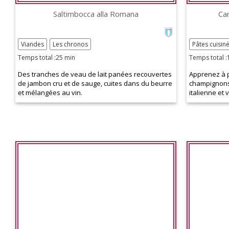
Saltimbocca alla Romana
Ca
Viandes
Les chronos
Pâtes cuisin
Temps total :25 min
Temps total :
Des tranches de veau de lait panées recouvertes
Apprenez à p
de jambon cru et de sauge, cuites dans du beurre
champignons 
et mélangées au vin.
italienne et 