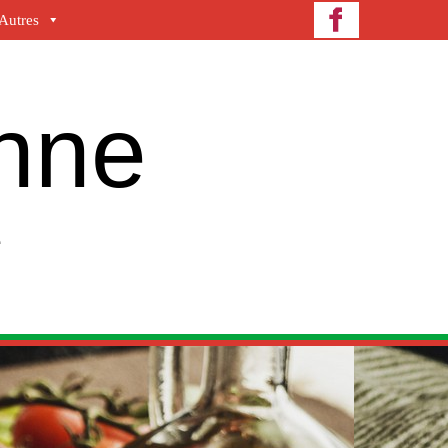
Autres
enne
e