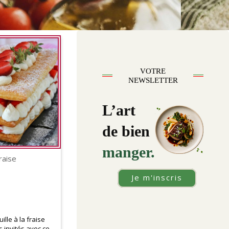
VOTRE
NEWSLETTER
L’art
de bien
manger.
fraise
Je m'inscris
ille à la fraise
 invités avec ce