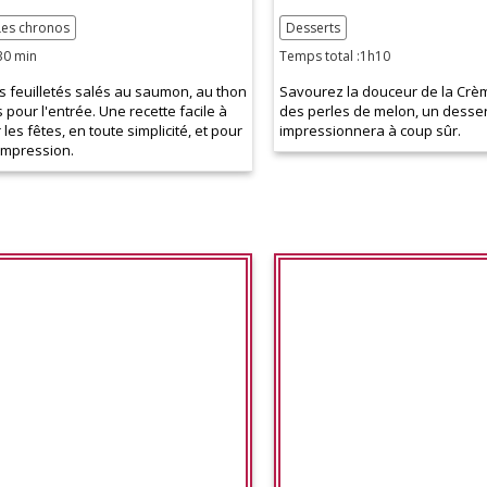
Les chronos
Desserts
30 min
Temps total :1h10
rs feuilletés salés au saumon, au thon
Savourez la douceur de la Crè
 pour l'entrée. Une recette facile à
des perles de melon, un desser
 les fêtes, en toute simplicité, et pour
impressionnera à coup sûr.
impression.