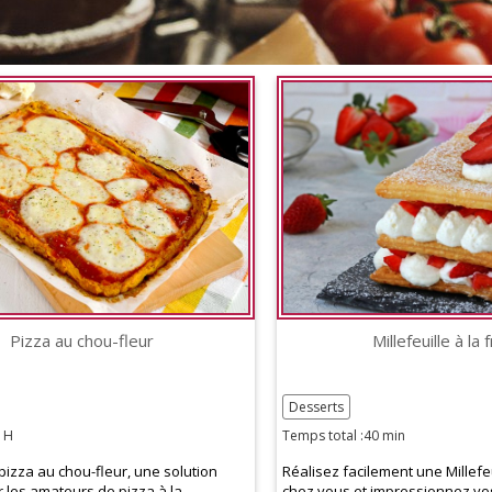
Pizza au chou-fleur
Millefeuille à la 
Desserts
1H
Temps total :40 min
pizza au chou-fleur, une solution
Réalisez facilement une Millefeu
r les amateurs de pizza à la
chez vous et impressionnez vos