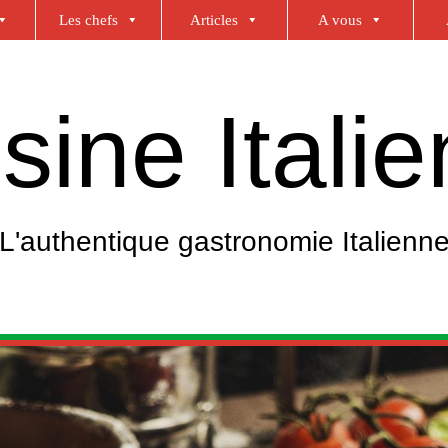
Les chefs
Articles
A vous
sine Itali
L'authentique gastronomie Italienn