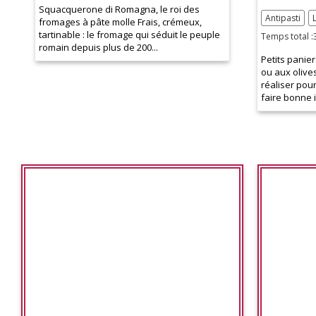
Squacquerone di Romagna, le roi des
Antipasti
fromages à pâte molle Frais, crémeux,
tartinable : le fromage qui séduit le peuple
Temps total :
romain depuis plus de 200...
Petits panie
ou aux olives
réaliser pour
faire bonne 