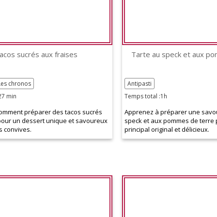
acos sucrés aux fraises
Tarte au speck et aux p
Les chronos
Antipasti
27 min
Temps total :1h
omment préparer des tacos sucrés
Apprenez à préparer une savo
pour un dessert unique et savoureux
speck et aux pommes de terre 
s convives.
principal original et délicieux.