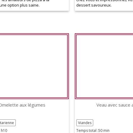
une option plus saine.
dessert savoureux.
Omelette aux légumes
Veau avec sauce 
tarienne
Viandes
1h10
Temps total :50 min