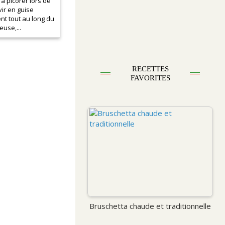
 à picorer lors de
vir en guise
t tout au long du
euse,...
RECETTES
FAVORITES
Bruschetta chaude et traditionnelle