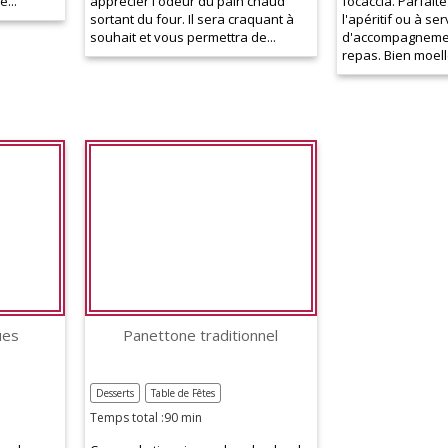
...
apprécier l'odeur du pain chaud
focaccia. Parfaite
sortant du four. Il sera craquant à
l'apéritif ou à ser
souhait et vous permettra de...
d'accompagnemen
repas. Bien moell
ues
Panettone traditionnel
Desserts
Table de Fêtes
Temps total :90 min