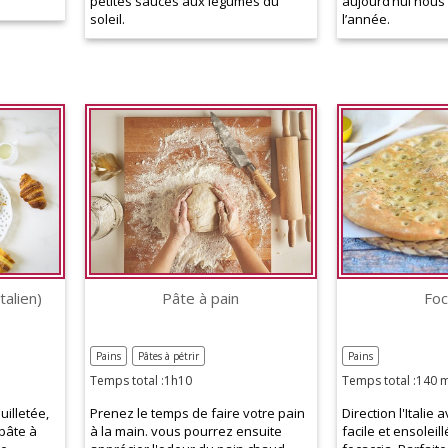
petites sauces aux légumes du
aujourd’hui nous
soleil.
l’année.
talien)
Pâte à pain
Foc
Pains
Pâtes à pétrir
Pains
Temps total :1h10
Temps total :140 
uilletée,
Prenez le temps de faire votre pain
Direction l'Italie 
 pâte à
à la main. vous pourrez ensuite
facile et ensoleill