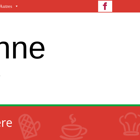
Autres
enne
e
ère