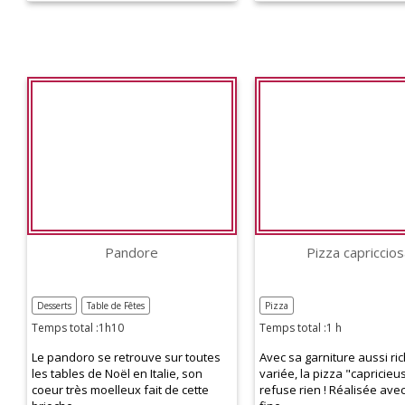
Pandore
Pizza capriccio
Desserts
Table de Fêtes
Pizza
Temps total :1h10
Temps total :1 h
Le pandoro se retrouve sur toutes
Avec sa garniture aussi ri
les tables de Noël en Italie, son
variée, la pizza "capricieu
coeur très moelleux fait de cette
refuse rien ! Réalisée ave