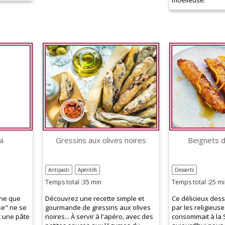
sa
Gressins aux olives noires
Beignets d
Antipasti
Apéritifs
Desserts
Temps total :35 min
Temps total :25 mi
che que
Découvrez une recette simple et
Ce délicieux dess
se" ne se
gourmande de gressins aux olives
par les religieuse
c une pâte
noires... À servir à l'apéro, avec des
consommait à la 