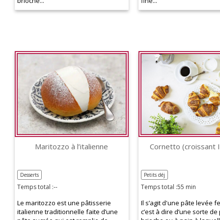
brioche...
fine...
Maritozzo à l’italienne
Cornetto (croissant I
Desserts
Petits déj
Temps total :--
Temps total :55 min
Le maritozzo est une pâtisserie
Il s’agit d'une pâte levée fe
italienne traditionnelle faite d’une
c’est à dire d’une sorte de