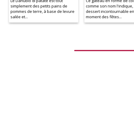
Le Danubio di patate est tout
Ce gâteau en forme de co
simplement des petits pains de
comme son nom l'indique, 
pommes de terre, à base de levure
dessert incontournable en 
salée et...
moment des fêtes...