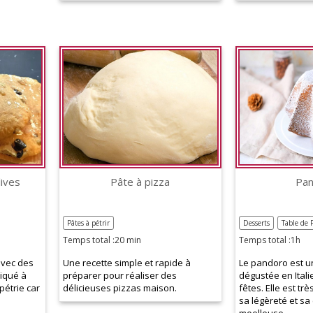
lives
Pâte à pizza
Pa
Pâtes à pétrir
Desserts
Table de 
Temps total :20 min
Temps total :1h
avec des
Une recette simple et rapide à
Le pandoro est u
liqué à
préparer pour réaliser des
dégustée en Ital
pétrie car
délicieuses pizzas maison.
fêtes. Elle est tr
sa légèreté et sa
moelleuse.