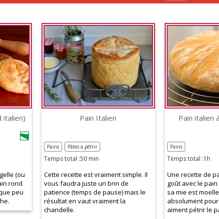
 italien)
Pain Italien
Pain italien à
Pains
Pâtes à pétrir
Pains
Temps total :50 min
Temps total :1h
gelle (ou
Cette recette est vraiment simple. Il
Une recette de pa
ain rond
vous faudra juste un brin de
goût avec le pain
lque peu
patience (temps de pause) mais le
sa mie est moell
he.
résultat en vaut vraiment la
absolument pour 
chandelle.
aiment pétrir le pa