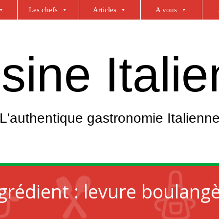
Les chefs
Articles
A vous
sine Itali
L'authentique gastronomie Italienn
grédient :
levure boulang