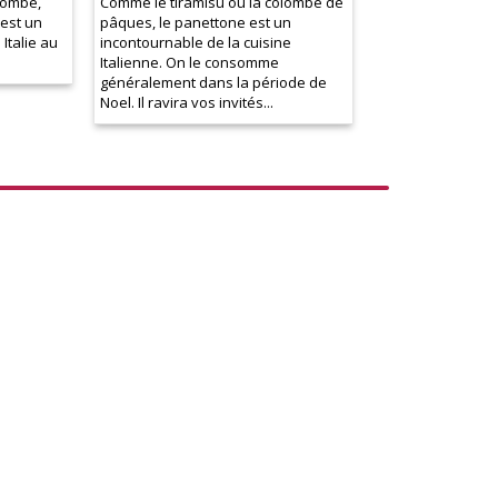
lombe,
Comme le tiramisu ou la colombe de
est un
pâques, le panettone est un
Italie au
incontournable de la cuisine
Italienne. On le consomme
généralement dans la période de
Noel. Il ravira vos invités...