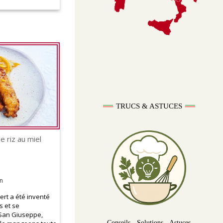
TRUCS & ASTUCES
e riz au miel
n
ert a été inventé
s et se
San Giuseppe,
Conseils - Solutions - Astuces