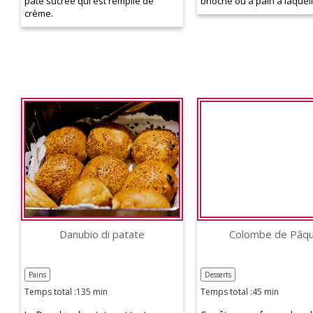
pâte sucrée qui est remplie de
brioche ou à pain à laquelle
crème.
Danubio di patate
Colombe de Pâq
Pains
Desserts
Temps total :135 min
Temps total :45 min