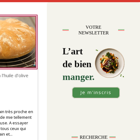
VOTRE
NEWSLETTER
L’art
de bien
manger.
 l’huile d’olive
Je m'inscris
in très proche en
 de mie tellement
euse. A essayer
tous ceux qui
in et...
RECHERCHE