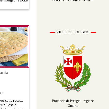
 le mangeons toute
VILLE DE FOLIGNO
accia
min
avec cette recette
Provincia di Perugia - regione
ée qu'est la
Umbria