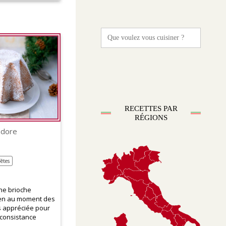
Search
for:
RECETTES PAR
RÉGIONS
ndore
Fêtes
ne brioche
ien au moment des
ès appréciée pour
 consistance