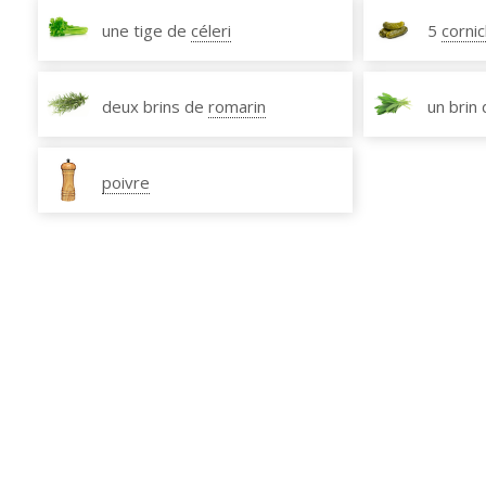
une tige de
céleri
5
corni
deux brins de
romarin
un brin
poivre