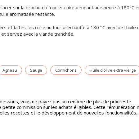
le placer sur la broche du four et cuire pendant une heure à 180°C e
huile aromatisée restante.
 et faites-les cuire au four préchauffé à 180 °C avec de l'huile d
in et servez avec la viande tranchée.
Agneau
Sauge
Cornichons
Huile d’olive extra vierge
-dessous, vous ne payez pas un centime de plus : le prix reste
etite commission sur les achats éligibles. Cette rémunération 
velles recettes et le développement de nouvelles fonctionnalités.