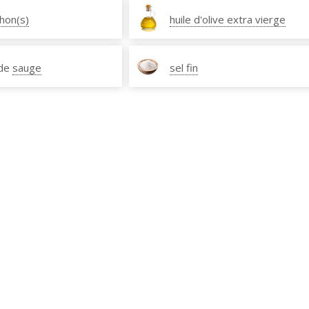
chon(s)
huile d'olive extra vierge
 de
sauge
sel fin