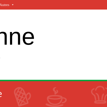
Autres
enne
e
e