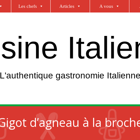
Les chefs
Articles
A vous
sine Itali
L'authentique gastronomie Italienn
Gigot d’agneau à la broch