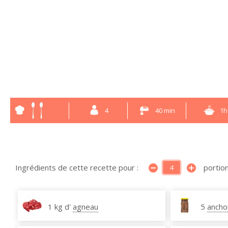
4
40 min
1h
Ingrédients de cette recette pour :
portion
1 kg d'
agneau
5
ancho