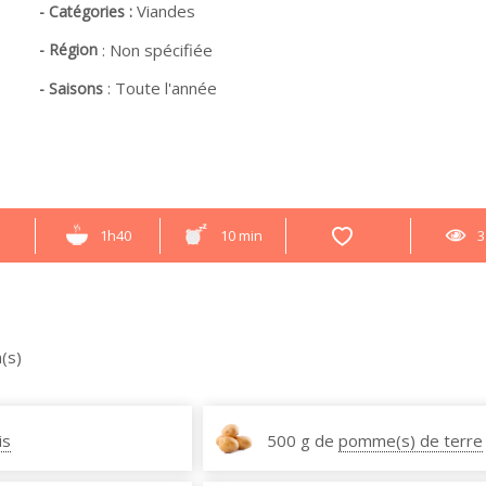
Viandes
- Catégories :
- Région
:
Non spécifiée
:
Toute l'année
- Saisons
1h40
10 min
3
(s)
is
500 g de
pomme(s) de terre