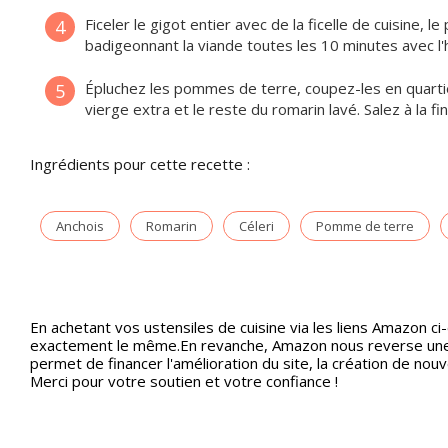
Ficeler le gigot entier avec de la ficelle de cuisine, 
4
badigeonnant la viande toutes les 10 minutes avec l'
Épluchez les pommes de terre, coupez-les en quartiers
5
vierge extra et le reste du romarin lavé. Salez à la f
Ingrédients pour cette recette :
Anchois
Romarin
Céleri
Pomme de terre
En achetant vos ustensiles de cuisine via les liens Amazon ci
exactement le même.En revanche, Amazon nous reverse une p
permet de financer l'amélioration du site, la création de nou
Merci pour votre soutien et votre confiance !