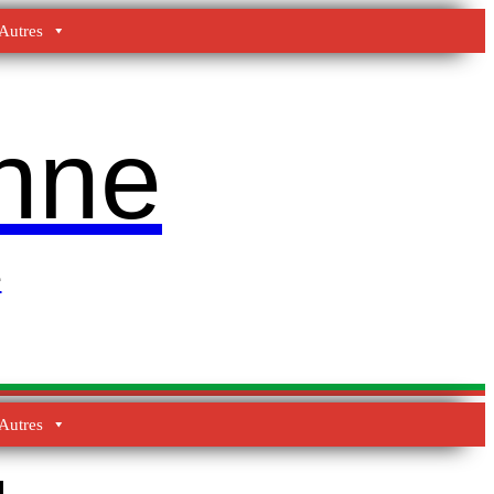
Autres
enne
e
Autres