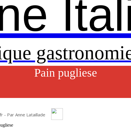
ne Ita
ique gastronomie
Pain pugliese
fr - Par Anne Lataillade