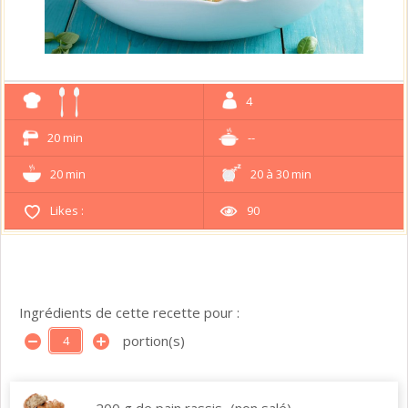
4
20 min
--
20 min
20 à 30 min
Likes :
90
Ingrédients de cette recette pour :
portion(s)