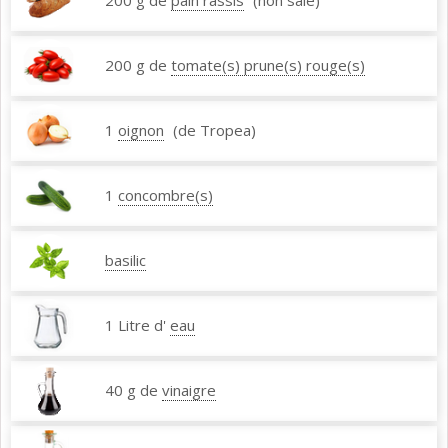
200 g de
pain rassis
(non salé)
200 g de
tomate(s) prune(s) rouge(s)
1
oignon
(de Tropea)
1
concombre(s)
basilic
1 Litre d'
eau
40 g de
vinaigre