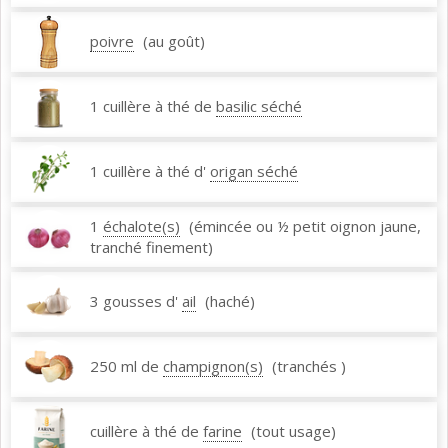
poivre
(au goût)
1 cuillère à thé de
basilic séché
1 cuillère à thé d'
origan séché
1
échalote(s)
(émincée ou ½ petit oignon jaune,
tranché finement)
3 gousses d'
ail
(haché)
250 ml de
champignon(s)
(tranchés )
cuillère à thé de
farine
(tout usage)