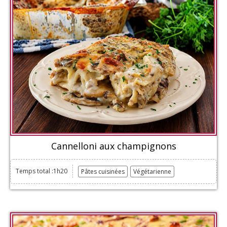
Cannelloni aux champignons
Temps total :1h20
Pâtes cuisinées
Végétarienne