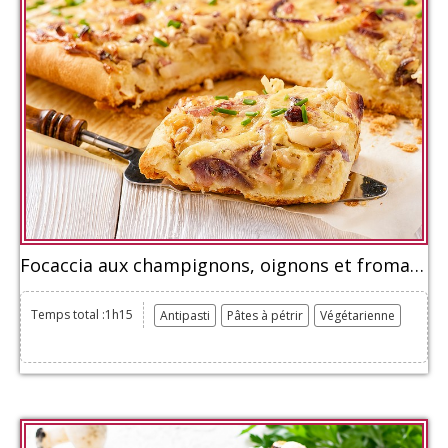
Focaccia aux champignons, oignons et fromage
Temps total :1h15
Antipasti
Pâtes à pétrir
Végétarienne