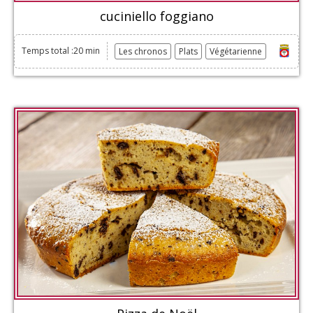
cuciniello foggiano
Temps total :20 min
Les chronos
Plats
Végétarienne