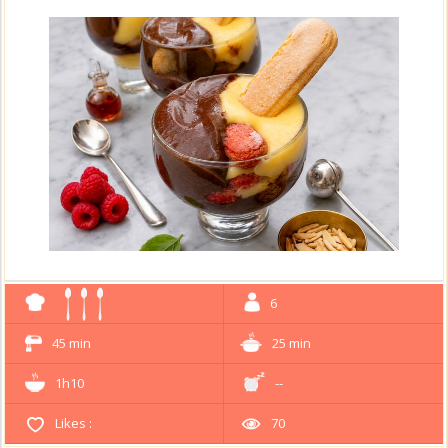
6
45 min
25 min
1h10
--
Likes :
70