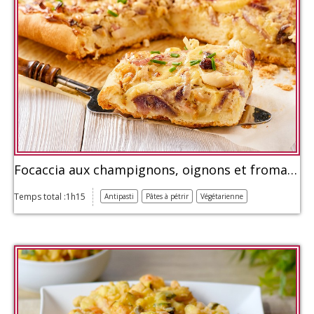
Focaccia aux champignons, oignons et fromage
Temps total :1h15
Antipasti
Pâtes à pétrir
Végétarienne