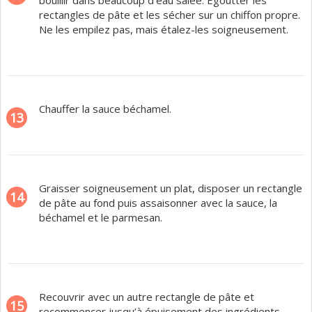
bouillir dans beaucoup d’eau salée. Égoutter les
rectangles de pâte et les sécher sur un chiffon propre.
Ne les empilez pas, mais étalez-les soigneusement.
Chauffer la sauce béchamel.
13
Graisser soigneusement un plat, disposer un rectangle
14
de pâte au fond puis assaisonner avec la sauce, la
béchamel et le parmesan.
Recouvrir avec un autre rectangle de pâte et
15
recommencer jusqu’à épuisement des ingrédients.