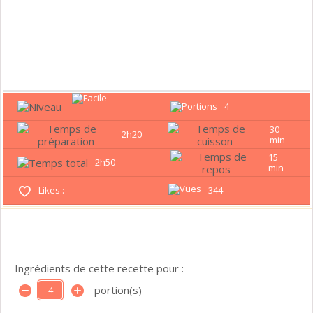
4
30
2h20
min
15
2h50
min
Likes :
344
Ingrédients de cette recette pour :
portion(s)