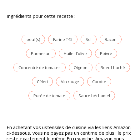
Ingrédients pour cette recette :
oeuf(s)
Farine T45
Sel
Bacon
Parmesan
Huile d'olive
Poivre
Concentré de tomates
Oignon
Boeuf haché
Céleri
Vin rouge
Carotte
Purée de tomate
Sauce béchamel
En achetant vos ustensiles de cuisine via les liens Amazon
ci-dessous, vous ne payez pas un centime de plus : le prix
reste exactement le même.En revanche, Amazon nous