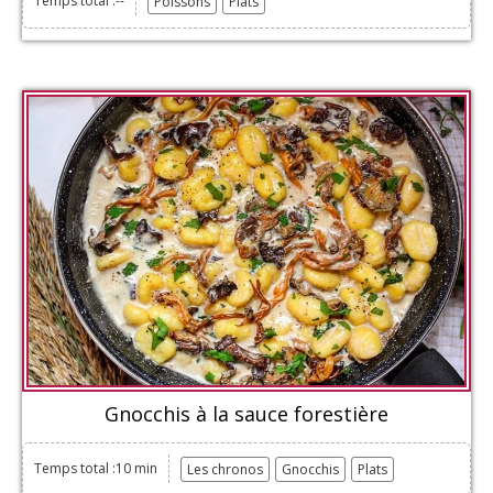
Temps total :--
Poissons
Plats
Gnocchis à la sauce forestière
Temps total :10 min
Les chronos
Gnocchis
Plats