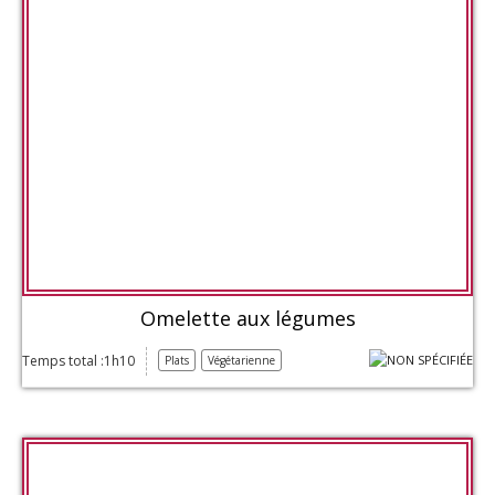
Omelette aux légumes
Temps total :1h10
Plats
Végétarienne