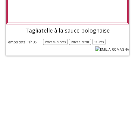
Tagliatelle à la sauce bolognaise
Temps total :1h05
Pâtes cuisinées
Pâtes à pétrir
Sauces