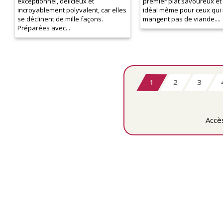
exceptionnel, délicieux et
premier plat savoureux et 
incroyablement polyvalent, car elles
idéal même pour ceux qui
se déclinent de mille façons.
mangent pas de viande....
Préparées avec...
1
2
3
Accès