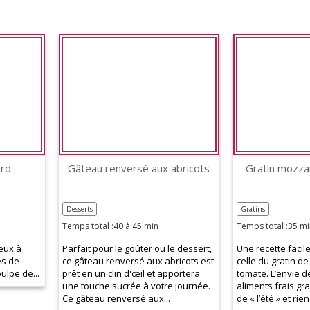
ard
Gâteau renversé aux abricots
Gratin mozza
Desserts
Gratins
Temps total :40 à 45 min
Temps total :35 mi
eux à
Parfait pour le goûter ou le dessert,
Une recette facile
es de
ce gâteau renversé aux abricots est
celle du gratin d
pulpe de...
prêt en un clin d'œil et apportera
tomate. L’envie 
une touche sucrée à votre journée.
aliments frais gra
Ce gâteau renversé aux...
de « l’été » et rie