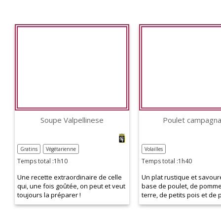
Soupe Valpellinese
Poulet campagn
Gratins
Végétarienne
Volailles
Temps total :1h10
Temps total :1h40
Une recette extraordinaire de celle
Un plat rustique et savour
qui, une fois goûtée, on peut et veut
base de poulet, de pomm
toujours la préparer !
terre, de petits pois et de 