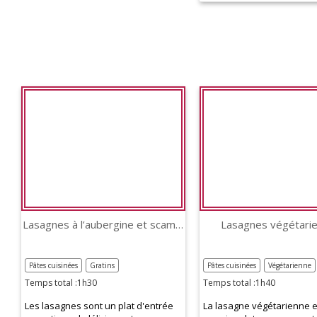
Lasagnes à l’aubergine et scamorza
Lasagnes végétari
Pâtes cuisinées
Gratins
Pâtes cuisinées
Végétarienne
Temps total :1h30
Temps total :1h40
Les lasagnes sont un plat d'entrée
La lasagne végétarienne e