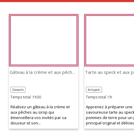
Gâteau à la crème et aux pêches au sirop
Desserts
Antipasti
Temps total :1h30
Temps total :1h
Réalisez un gâteau à la crème et
Apprenez à préparer une
aux pêches au sirop qui
savoureuse tarte au speck
émerveillera vos invités par sa
pommes de terre pour un 
douceur et son...
principal original et délicie