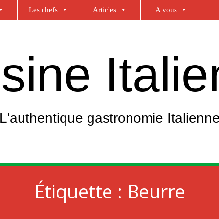
Les chefs
Articles
A vous
sine Itali
L'authentique gastronomie Italienn
Étiquette :
Beurre