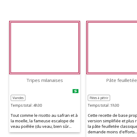
Tripes milanaises
Pâte feuilletée
Viandes
Pâtes à pétrir
Temps total :4h30
Temps total :1h30
Tout comme le risotto au safran et à
Cette recette de base pro
la moelle, la fameuse escalope de
version simplifiée et plus 
veau poêlée (du veau, bien sûr...
la pâte feuilletée classique
demande moins d'efforts..