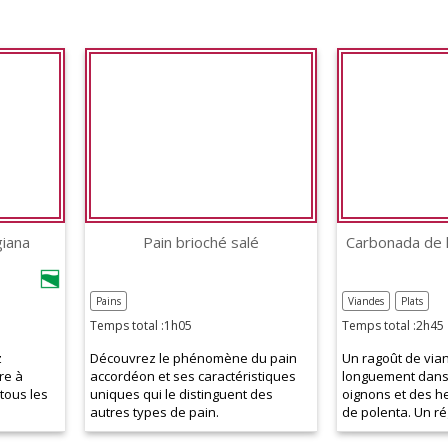
iana
Pain brioché salé
Carbonada de l
Pains
Viandes
Plats
Temps total :1h05
Temps total :2h45
z
Découvrez le phénomène du pain
Un ragoût de via
re à
accordéon et ses caractéristiques
longuement dans 
tous les
uniques qui le distinguent des
oignons et des 
autres types de pain.
de polenta. Un rég