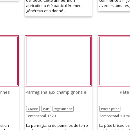
délicieux. Cette année, mon
commence à mijo
abricotier a été particulièrement
avec les tomates, l
généreux et a donné...
ennes
Parmigiana aux champignons et pommes de terre
Pâte
Gratins
Plats
Végétarienne
Pâtes à pétrir
Temps total :1h20
Temps total :10 mi
st un
La parmigiana de pommes de terre
La pâte brisée est