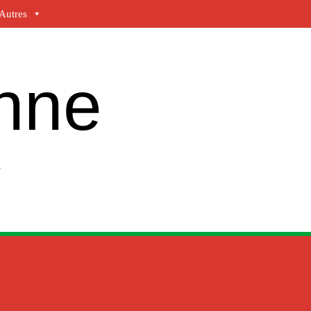
Autres
enne
e