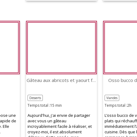
Gâteau aux abricots et yaourt froid
Osso bucco d
Desserts
Viandes
Temps total :15 min
Temps total :2h
pose une
Aujourd'hui, j'ai envie de partager
L’osso bucco de v
rapide de
avec vous un gâteau
plats qui réchauf
. Elle
incroyablement facile à réaliser, et
immédiatement l
.
croyez-moi, il est absolument
cuisine. Dès que 