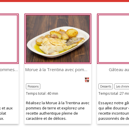
Tarte au speck et aux pommes de terre
Morue à la Trentina avec pommes de terre
Gâteau au 
Poissons
Desserts
Les chron
Temps total :40 min
Temps total :27 mi
Réalisez la Morue à la Trentina avec
Essayez notre gât
 et aux
pommes de terre et explorez une
qui allie douceur 
plat
recette authentique pleine de
recette incontour
ux.
caractère et de délices.
passionnés de de