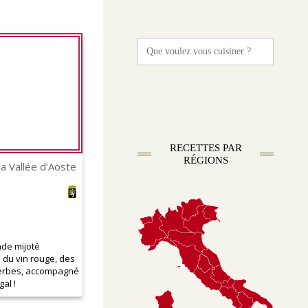
Search
for:
RECETTES PAR
RÉGIONS
a Vallée d’Aoste
nde mijoté
du vin rouge, des
herbes, accompagné
al !