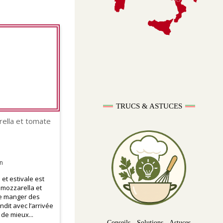
TRUCS & ASTUCES
rella et tomate
n
 et estivale est
e mozzarella et
de manger des
ndit avec l’arrivée
n de mieux...
Conseils - Solutions - Astuces