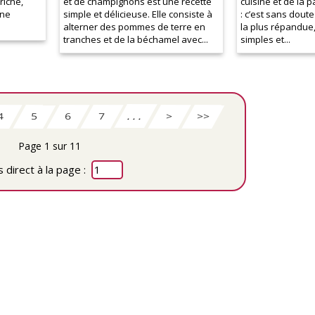
riche,
et de champignons est une recette
cuisine et de la p
 ne
simple et délicieuse. Elle consiste à
: c’est sans doute
alterner des pommes de terre en
la plus répandue,
tranches et de la béchamel avec...
simples et...
. . .
>>
4
5
6
7
>
Page 1 sur 11
 direct à la page :