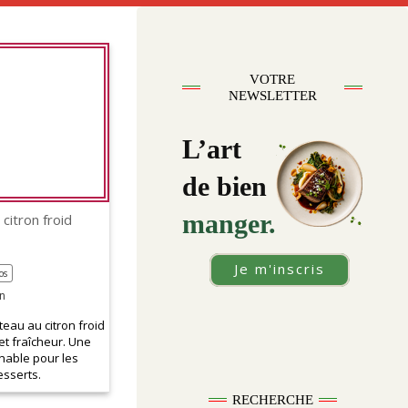
VOTRE
NEWSLETTER
L’art
de bien
manger.
citron froid
Je m'inscris
os
n
eau au citron froid
et fraîcheur. Une
nable pour les
sserts.
RECHERCHE